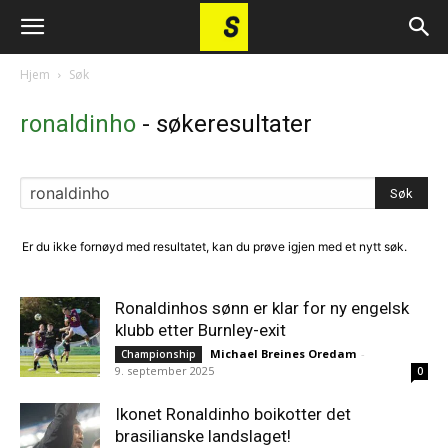
Hjem
Søk
ronaldinho
-
søkeresultater
Er du ikke fornøyd med resultatet, kan du prøve igjen med et nytt søk.
Ronaldinhos sønn er klar for ny engelsk
klubb etter Burnley-exit
Michael Breines Oredam
-
Championship
9. september 2025
0
Ikonet Ronaldinho boikotter det
brasilianske landslaget!