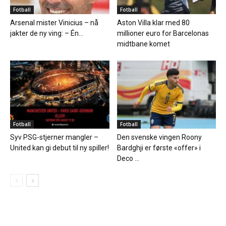
Fotball
Fotball
Arsenal mister Vinicius – nå
Aston Villa klar med 80
jakter de ny ving: – Én...
millioner euro for Barcelonas
midtbane komet
Fotball
Fotball
Syv PSG-stjerner mangler –
Den svenske vingen Roony
United kan gi debut til ny spiller!
Bardghji er første «offer» i
Deco ...