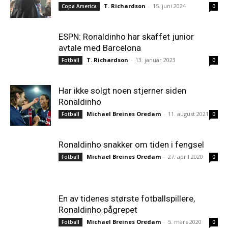
T. Richardson
-
15. juni 2024
Copa America
0
ESPN: Ronaldinho har skaffet junior
avtale med Barcelona
T. Richardson
-
13. januar 2023
Fotball
0
Har ikke solgt noen stjerner siden
Ronaldinho
Michael Breines Oredam
-
11. august 2021
Fotball
0
Ronaldinho snakker om tiden i fengsel
Michael Breines Oredam
-
27. april 2020
Fotball
0
En av tidenes største fotballspillere,
Ronaldinho pågrepet
Michael Breines Oredam
-
5. mars 2020
Fotball
0