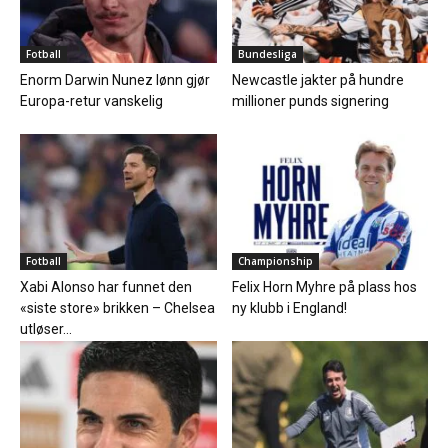
Fotball
Bundesliga
Enorm Darwin Nunez lønn gjør
Newcastle jakter på hundre
Europa-retur vanskelig
millioner punds signering
Fotball
Championship
Xabi Alonso har funnet den
Felix Horn Myhre på plass hos
«siste store» brikken – Chelsea
ny klubb i England!
utløser...