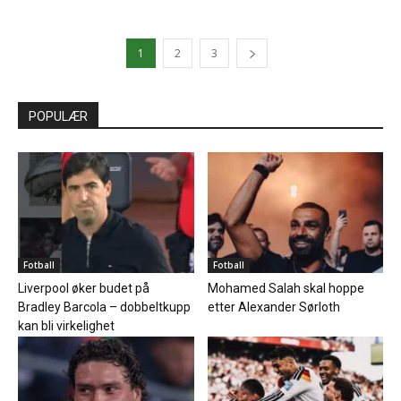
1
2
3
POPULÆR
Fotball
Fotball
Liverpool øker budet på
Mohamed Salah skal hoppe
Bradley Barcola – dobbeltkupp
etter Alexander Sørloth
kan bli virkelighet