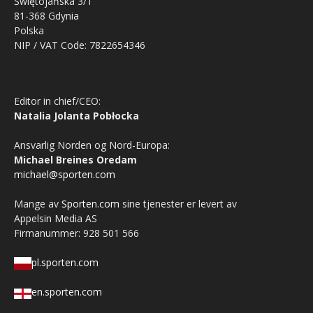
Świętojańska 3/1
81-368 Gdynia
Polska
NIP / VAT Code: 7822654346
Editor in chief/CEO:
Natalia Jolanta Pobłocka
Ansvarlig Norden og Nord-Europa:
Michael Breines Oredam
michael@sporten.com
Mange av
Sporten.com
sine tjenester er levert av
Appelsin Media AS
Firmanummer: 928 501 566
pl.sporten.com
en.sporten.com