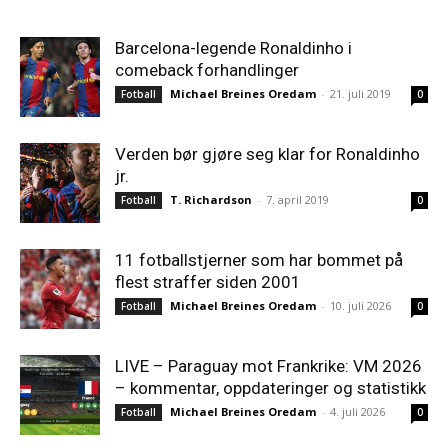
Barcelona-legende Ronaldinho i
comeback forhandlinger
Michael Breines Oredam
-
21. juli 2019
Fotball
0
Verden bør gjøre seg klar for Ronaldinho
jr.
T. Richardson
-
7. april 2019
Fotball
0
11 fotballstjerner som har bommet på
flest straffer siden 2001
Michael Breines Oredam
-
10. juli 2026
Fotball
0
LIVE – Paraguay mot Frankrike: VM 2026
– kommentar, oppdateringer og statistikk
Michael Breines Oredam
-
4. juli 2026
Fotball
0