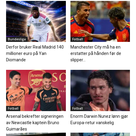
Bundesliga
Fotball
Derfor bruker Real Madrid 140
Manchester City må ha en
millioner euro på Yan
erstatter på hånden før de
Diomande
slipper...
Fotball
Fotball
Arsenal bekrefter signeringen
Enorm Darwin Nunez lønn gjør
av Newcastle kaptein Bruno
Europa-retur vanskelig
Guimarães