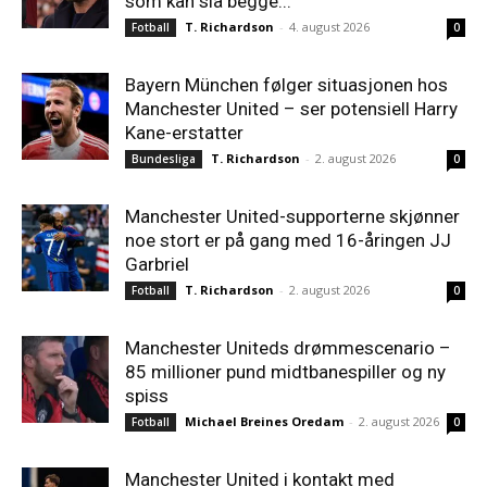
som kan slå begge...
T. Richardson
-
4. august 2026
Fotball
0
Bayern München følger situasjonen hos
Manchester United – ser potensiell Harry
Kane-erstatter
T. Richardson
-
2. august 2026
Bundesliga
0
Manchester United-supporterne skjønner
noe stort er på gang med 16-åringen JJ
Garbriel
T. Richardson
-
2. august 2026
Fotball
0
Manchester Uniteds drømmescenario –
85 millioner pund midtbanespiller og ny
spiss
Michael Breines Oredam
-
2. august 2026
Fotball
0
Manchester United i kontakt med