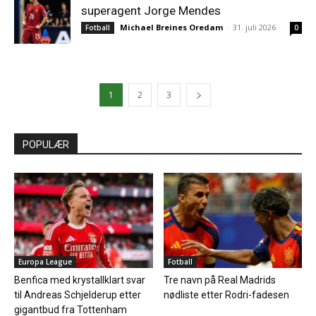
superagent Jorge Mendes
Michael Breines Oredam
-
31. juli 2026
Fotball
0
1
2
3
POPULÆR
Europa League
Fotball
Benfica med krystallklart svar
Tre navn på Real Madrids
til Andreas Schjelderup etter
nødliste etter Rodri-fadesen
gigantbud fra Tottenham