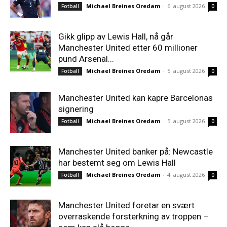
Michael Breines Oredam
-
6. august 2026
Fotball
0
Gikk glipp av Lewis Hall, nå går
Manchester United etter 60 millioner
pund Arsenal...
Michael Breines Oredam
-
5. august 2026
Fotball
0
Manchester United kan kapre Barcelonas
signering
Michael Breines Oredam
-
5. august 2026
Fotball
0
Manchester United banker på: Newcastle
har bestemt seg om Lewis Hall
Michael Breines Oredam
-
4. august 2026
Fotball
0
Manchester United foretar en svært
overraskende forsterkning av troppen –