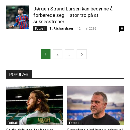
Jørgen Strand Larsen kan begynne å
forberede seg – stor tro på at
suksesstrener...
T. Richardson
-
12. mai 2026
Fotball
0
1
2
3
POPULÆR
Fotball
Fotball