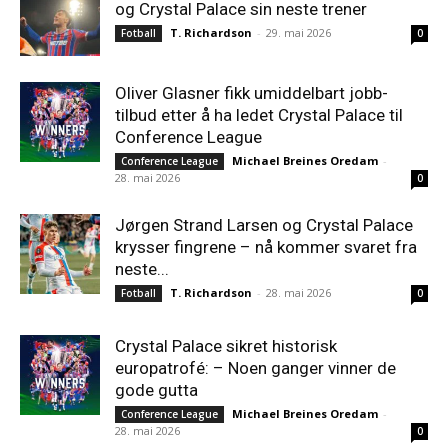
og Crystal Palace sin neste trener
T. Richardson
-
29. mai 2026
Fotball
0
Oliver Glasner fikk umiddelbart jobb-
tilbud etter å ha ledet Crystal Palace til
Conference League
Michael Breines Oredam
-
Conference League
28. mai 2026
0
Jørgen Strand Larsen og Crystal Palace
krysser fingrene – nå kommer svaret fra
neste...
T. Richardson
-
28. mai 2026
Fotball
0
Crystal Palace sikret historisk
europatrofé: – Noen ganger vinner de
gode gutta
Michael Breines Oredam
-
Conference League
28. mai 2026
0