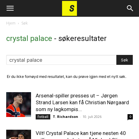
Hjem
Søk
crystal palace
-
søkeresultater
Er du ikke fornøyd med resultatet, kan du prøve igjen med et nytt søk.
Arsenal-spiller presses ut – Jørgen
Strand Larsen kan få Christian Nørgaard
som ny lagkompis...
T. Richardson
-
10. juli 2026
Fotball
0
Vilt! Crystal Palace kan tjene nesten 40