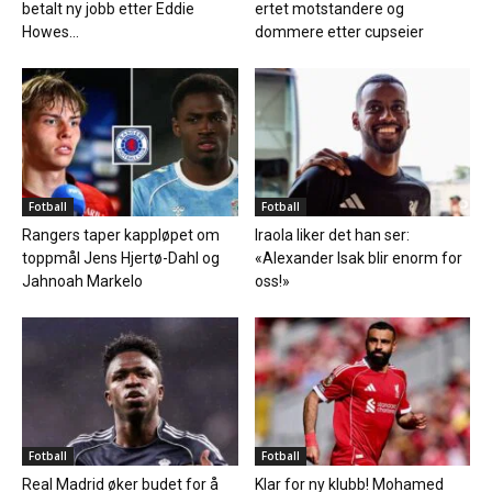
betalt ny jobb etter Eddie
ertet motstandere og
Howes...
dommere etter cupseier
Fotball
Fotball
Rangers taper kappløpet om
Iraola liker det han ser:
toppmål Jens Hjertø-Dahl og
«Alexander Isak blir enorm for
Jahnoah Markelo
oss!»
Fotball
Fotball
Real Madrid øker budet for å
Klar for ny klubb! Mohamed