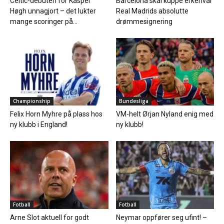
Celtic-debuten for Kasper
Barcelona skal kuppe erkerival
Høgh unnagjort – det lukter
Real Madrids absolutte
mange scoringer på...
drømmesignering
Championship
Bundesliga
Felix Horn Myhre på plass hos
VM-helt Ørjan Nyland enig med
ny klubb i England!
ny klubb!
Fotball
Fotball
Arne Slot aktuell for godt
Neymar oppfører seg ufint! –