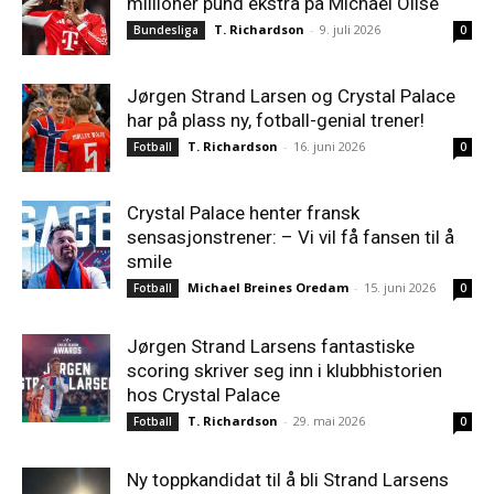
millioner pund ekstra på Michael Olise
T. Richardson
-
9. juli 2026
Bundesliga
0
Jørgen Strand Larsen og Crystal Palace
har på plass ny, fotball-genial trener!
T. Richardson
-
16. juni 2026
Fotball
0
Crystal Palace henter fransk
sensasjonstrener: – Vi vil få fansen til å
smile
Michael Breines Oredam
-
15. juni 2026
Fotball
0
Jørgen Strand Larsens fantastiske
scoring skriver seg inn i klubbhistorien
hos Crystal Palace
T. Richardson
-
29. mai 2026
Fotball
0
Ny toppkandidat til å bli Strand Larsens