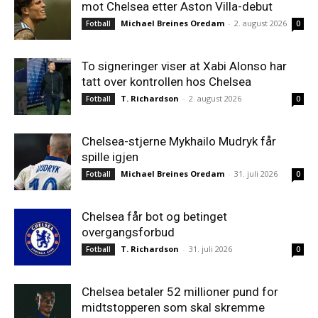
mot Chelsea etter Aston Villa-debut
Michael Breines Oredam
-
2. august 2026
Fotball
0
To signeringer viser at Xabi Alonso har
tatt over kontrollen hos Chelsea
T. Richardson
-
2. august 2026
Fotball
0
Chelsea-stjerne Mykhailo Mudryk får
spille igjen
Michael Breines Oredam
-
31. juli 2026
Fotball
0
Chelsea får bot og betinget
overgangsforbud
T. Richardson
-
31. juli 2026
Fotball
0
Chelsea betaler 52 millioner pund for
midtstopperen som skal skremme