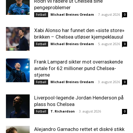
Rodri vil radere ut Chelsea sine
pengeproblemer
Michael Breines Oredam
-
7. august 2026
Fotball
0
Xabi Alonso har funnet den «siste store»
brikken – Chelsea utløser kjempeklausul
Michael Breines Oredam
-
5. august 2026
Fotball
0
Frank Lampard sikter mot overraskende
avtale for 62 millioner pund Chelsea-
stjerne
Michael Breines Oredam
-
3. august 2026
Fotball
0
Liverpool-legende Jordan Henderson på
plass hos Chelsea
T. Richardson
-
3. august 2026
Fotball
0
Alejandro Garnacho rettet et diskré stikk