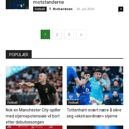
motstanderne
T. Richardson
-
30. juli 2026
Fotball
0
1
2
3
POPULÆR
Fotball
Fotball
Nok en Manchester City-spiller
Tottenham svært nære å sikre
med stjernepotensiale vil bort
seg «ekstraordinær» stjerne
etter debutsesongen