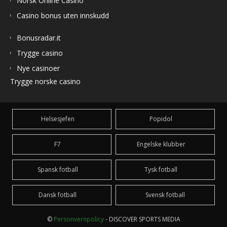
Norsk Online Casino
Casino bonus uten innskudd
Bonusradar.it
Trygge casino
Nye casinoer
Trygge norske casino
Helsesjefen
Popidol
F7
Engelske klubber
Spansk fotball
Tysk fotball
Dansk fotball
Svensk fotball
©
Personvernpolicy
- DISCOVER SPORTS MEDIA