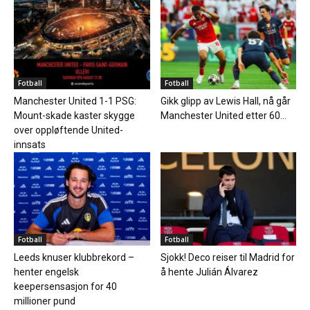
Fotball
Fotball
Manchester United 1-1 PSG:
Gikk glipp av Lewis Hall, nå går
Mount-skade kaster skygge
Manchester United etter 60...
over oppløftende United-
innsats
Fotball
Fotball
Leeds knuser klubbrekord –
Sjokk! Deco reiser til Madrid for
henter engelsk
å hente Julián Álvarez
keepersensasjon for 40
millioner pund