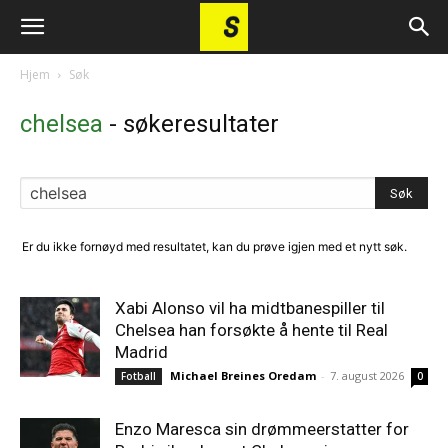
Hjem
Søk
chelsea
-
søkeresultater
Er du ikke fornøyd med resultatet, kan du prøve igjen med et nytt søk.
Xabi Alonso vil ha midtbanespiller til
Chelsea han forsøkte å hente til Real
Madrid
Michael Breines Oredam
-
7. august 2026
Fotball
0
Enzo Maresca sin drømmeerstatter for